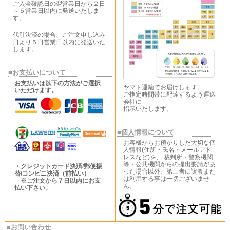
ご入金確認日の翌営業日から２日
～５営業日以内に発送いたしま
す。
代引決済の場合、ご注文申し込み
日より５日営業日以内に発送いた
します。
■お支払いについて
お支払いは以下の方法がご選択
ヤマト運輸でお届けします。
いただけます。
ご指定時間帯に配達するよう運送
会社に
指示いたします。
■個人情報について
お客様からお預かりした大切な個
人情報(住所・氏名・メールアド
レスなど)を、 裁判所・警察機関
等・公共機関からの提出要請があ
・クレジットカード決済/郵便振
った場合以外、第三者に譲渡また
替/コンビニ決済（前払い）
は利用する事は一切ございませ
※ご注文から７日以内にお支
ん。
払い下さい。
■お問い合わせ