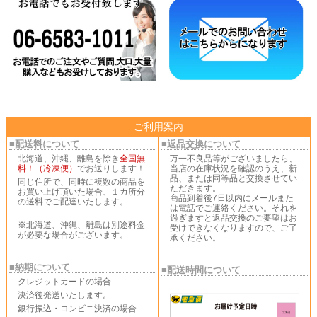
ご利用案内
■配送料について
■返品交換について
北海道、沖縄、離島を除き
全国無
万一不良品等がございましたら、
料！（冷凍便）
でお送りします！
当店の在庫状況を確認のうえ、新
品、または同等品と交換させてい
同じ住所で、同時に複数の商品を
ただきます。
お買い上げ頂いた場合、１カ所分
商品到着後7日以内にメールまた
の送料でご配達いたします。
は電話でご連絡ください。それを
過ぎますと返品交換のご要望はお
※北海道、沖縄、離島は別途料金
受けできなくなりますので、ご了
が必要な場合がございます。
承ください。
■納期について
■配送時間について
クレジットカードの場合
決済後発送いたします。
銀行振込・コンビニ決済の場合