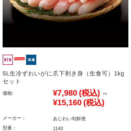
5L生冷ずわいがに爪下剥き身（生食可）1kg
セット
¥7,980
(税込)
～
価格:
¥15,160
(税込)
メーカー：
あじわい旬鮮便
型番：
1140