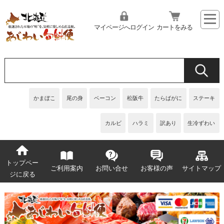
マイページへログイン
カートをみる
かまぼこ
尾の身
ベーコン
松阪牛
たらばがに
ステーキ
カルビ
ハラミ
訳あり
生冷ずわい
トップペー
ご利用案内
お問い合せ
お客様の声
サイトマップ
ジに戻る