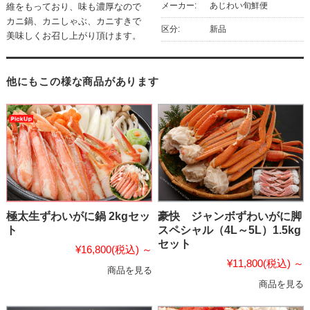
メーカー:
あじわい旬鮮便
維をもっており、味も濃厚なので
カニ鍋、カニしゃぶ、カニすきで
区分:
新品
美味しくお召し上がり頂けます。
他にもこの様な商品があります
極太生ずわいがに鍋 2kgセッ
豪快 ジャンボずわいがに脚
ト
スペシャル（4L～5L）1.5kg
セット
¥16,800
(税込)
～
¥11,800
(税込)
～
商品を見る
商品を見る