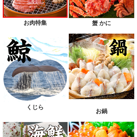
お肉特集
蟹 かに
くじら
お鍋