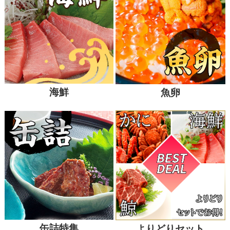
海鮮
魚卵
缶詰特集
よりどりセット