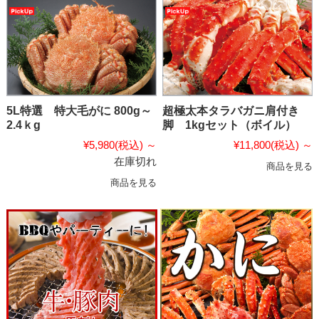
5L特選 特大毛がに 800g～
超極太本タラバガニ肩付き
2.4ｋg
脚 1kgセット（ボイル）
¥5,980
(税込)
～
¥11,800
(税込)
～
在庫切れ
商品を見る
商品を見る