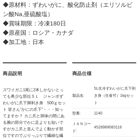
◆原材料：ずわいがに、酸化防止剤（エリソルビ
ン酸Na,亜硫酸塩）
◆賞味期限：冷凍180日
◆原産国：ロシア・カナダ
◆加工地：日本
商品説明
商品仕様
5L生冷ずわいがに爪下剥
ズワイガニ1尾に2本しかないとっ
製品名:
き身（生食可）1kgセッ
ても希少な部位５Ｌ ジャンボず
わいがに爪下脚剥き身 500ｇセッ
ト
ト 皆さん“かにの爪下”・・・知っ
型番:
1140
てますか？ カニ爪と胴体の間にあ
る腕の部分でかに足よりも短いで
ＪＡＮコー
4528989083116
すがカニ爪と並んでよく動かす部
ド:
位ですのでぷりっぷりで繊細な繊