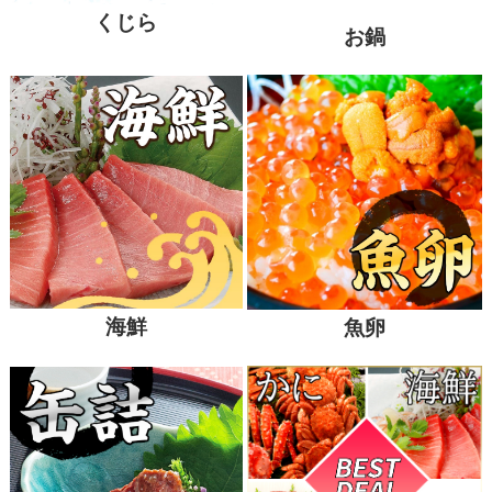
くじら
お鍋
海鮮
魚卵