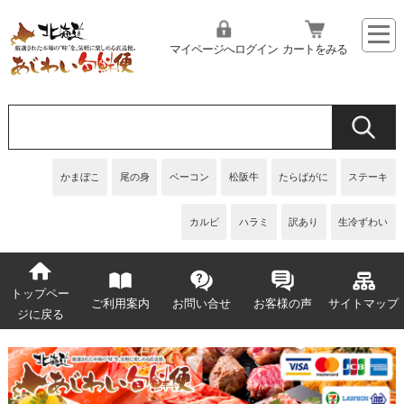
マイページへログイン
カートをみる
かまぼこ
尾の身
ベーコン
松阪牛
たらばがに
ステーキ
カルビ
ハラミ
訳あり
生冷ずわい
トップペー
ご利用案内
お問い合せ
お客様の声
サイトマップ
ジに戻る