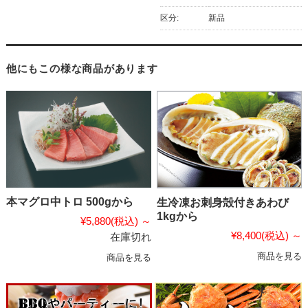
区分:
新品
他にもこの様な商品があります
本マグロ中トロ 500gから
生冷凍お刺身殻付きあわび
1kgから
¥5,880
(税込)
～
¥8,400
(税込)
～
在庫切れ
商品を見る
商品を見る