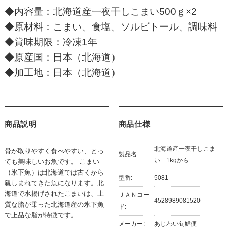
◆内容量：北海道産一夜干しこまい500ｇ×2
◆原材料：こまい、食塩、ソルビトール、調味料
◆賞味期限：冷凍1年
◆原産国：日本（北海道）
◆加工地：日本（北海道）
商品説明
商品仕様
北海道産一夜干しこま
骨が取りやすく食べやすい、とっ
製品名:
い 1kgから
ても美味しいお魚です。 こまい
（氷下魚）は北海道では古くから
型番:
5081
親しまれてきた魚になります。北
海道で水揚げされたこまいは、上
ＪＡＮコー
4528989081520
質な脂が乗った北海道産の氷下魚
ド:
で上品な脂が特徴です。
メーカー:
あじわい旬鮮便