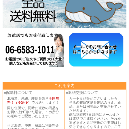
ご利用案内
■配送料について
■返品交換について
北海道、沖縄、離島を除き
全国無
万一不良品等がございましたら、
料！（冷凍便）
でお送りします！
当店の在庫状況を確認のうえ、新
品、または同等品と交換させてい
同じ住所で、同時に複数の商品を
ただきます。
お買い上げ頂いた場合、１カ所分
商品到着後7日以内にメールまた
の送料でご配達いたします。
は電話でご連絡ください。それを
過ぎますと返品交換のご要望はお
※北海道、沖縄、離島は別途料金
受けできなくなりますので、ご了