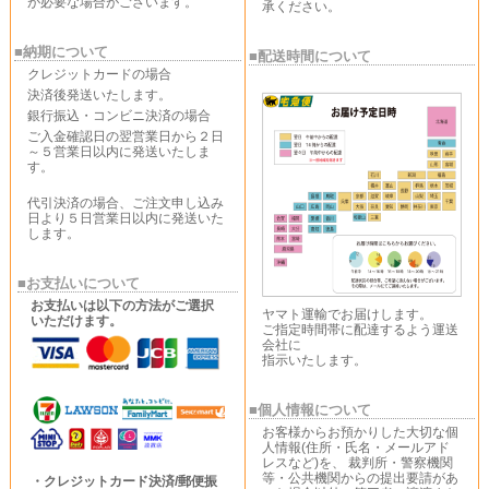
が必要な場合がございます。
承ください。
■納期について
■配送時間について
クレジットカードの場合
決済後発送いたします。
銀行振込・コンビニ決済の場合
ご入金確認日の翌営業日から２日
～５営業日以内に発送いたしま
す。
代引決済の場合、ご注文申し込み
日より５日営業日以内に発送いた
します。
■お支払いについて
お支払いは以下の方法がご選択
ヤマト運輸でお届けします。
いただけます。
ご指定時間帯に配達するよう運送
会社に
指示いたします。
■個人情報について
お客様からお預かりした大切な個
人情報(住所・氏名・メールアド
レスなど)を、 裁判所・警察機関
等・公共機関からの提出要請があ
・クレジットカード決済/郵便振