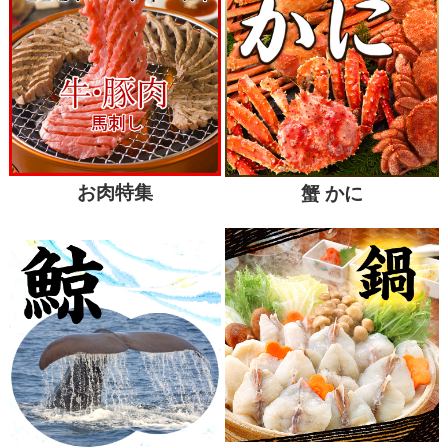
お肉特集
蟹 かに