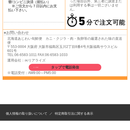
った場合以外、第三者に譲渡また
替/コンビニ決済（前払い）
は利用する事は一切ございませ
※ご注文から７日以内にお支
ん。
払い下さい。
■お問い合わせ
北海道あじわい旬鮮便 カニ・クジラ・肉・魚卵等の厳選された味の直送
便
〒553-0004 大阪府 大阪市福島区玉川2丁目8番4号大阪福島サウスビル
601号
TEL:06-6583-1011 FAX:06-6583-1033
運用会社：㈱リアライズ
タップで電話発信
※電話受付：AM9:00～PM5:00
個人情報の取り扱いについて
特定商取引法に関する表示
Copyright(C)北海道あじわい旬鮮便.All Right Reserved.