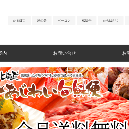
かまぼこ
尾の身
ベーコン
松阪牛
たらばがに
案内
お問い合せ
お