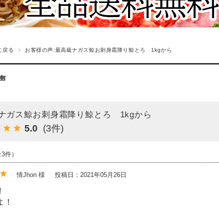
に戻る
お客様の声:最高級ナガス鯨お刺身霜降り鯨とろ 1kgから
声
ナガス鯨お刺身霜降り鯨とろ 1kgから
5.0
(3件)
全3件）
情Jhon 様
投稿日：2021年05月26日
！
よ！