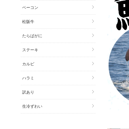
ベーコン
松阪牛
たらばがに
ステーキ
カルビ
ハラミ
訳あり
生冷ずわい